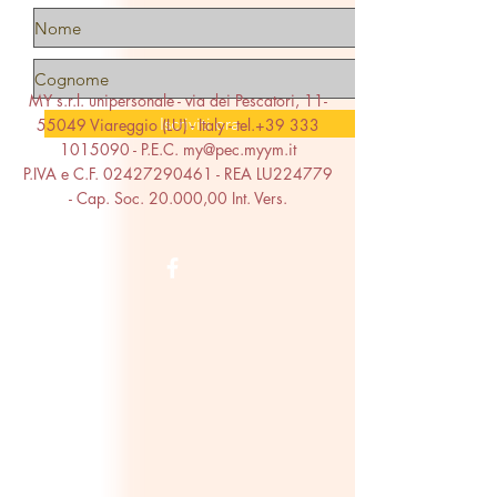
MY s.r.l. unipersonale - via dei Pescatori,
11-
Iscriviti ora
55049
Viareggio (LU) - Italy - tel.+39
333
1015090
- P.E.C.
my@pec.myym.it
P.IVA e C.F.
02427290461
- REA LU224779
- Cap. Soc. 20.000,00 Int. Vers.