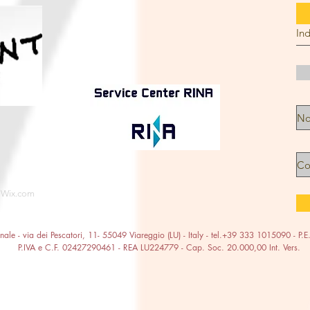
J
h
Wix.com
onale - via dei Pescatori, 11- 55049 Viareggio (LU) - Italy - tel.+39 333 1015090 - P.
P.IVA e C.F. 02427290461 - REA LU224779 - Cap. Soc. 20.000,00 Int. Vers.