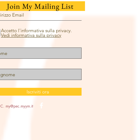
oin My Mailing List
Accetto l'informativa sulla privacy.
Vedi informativa sulla privacy
Iscriviti ora
E.C.
my@pec.myym.it