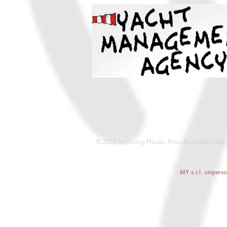
© 2023 by Going Places. Proudly created wit
MY s.r.l. unipers