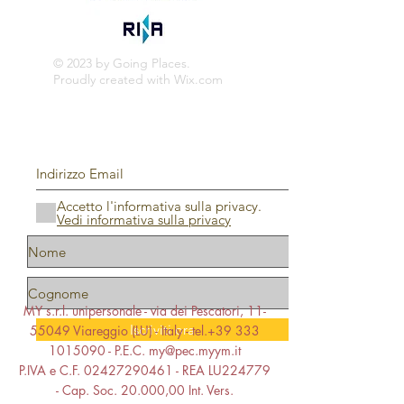
© 2023 by Going Places.
Proudly created with
Wix.com
Accetto l'informativa sulla privacy.
Vedi informativa sulla privacy
MY s.r.l. unipersonale - via dei Pescatori,
11-
Iscriviti ora
55049
Viareggio (LU) - Italy - tel.+39
333
1015090
- P.E.C.
my@pec.myym.it
P.IVA e C.F.
02427290461
- REA LU224779
- Cap. Soc. 20.000,00 Int. Vers.