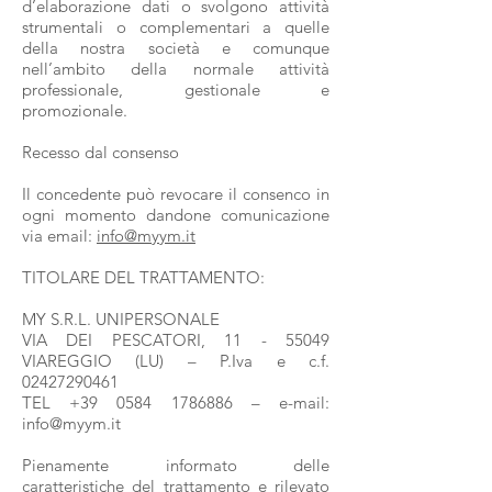
d’elaborazione dati o svolgono attività
strumentali o complementari a quelle
della nostra società e comunque
nell’ambito della normale attività
professionale, gestionale e
promozionale.
Recesso dal consenso
Il concedente può revocare il consenco in
ogni momento dandone comunicazione
via email:
info@myym.it
TITOLARE DEL TRATTAMENTO:
MY S.R.L. UNIPERSONALE
VIA DEI PESCATORI,
11 - 55049
VIAREGGIO (LU) – P.Iva e c.f.
02427290461
TEL
+39 0584 1786886
– e-mail:
info@myym.it
Pienamente informato delle
caratteristiche del trattamento e rilevato